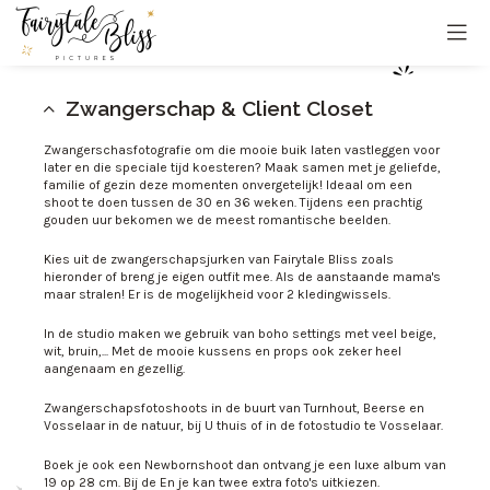
Zwangerschap & Client Closet
Zwangerschasfotografie om die mooie buik laten vastleggen voor
later en die speciale tijd koesteren? Maak samen met je geliefde,
familie of gezin deze momenten onvergetelijk! Ideaal om een
shoot te doen tussen de 30 en 36 weken. Tijdens een prachtig
gouden uur bekomen we de meest romantische beelden.
Kies uit de zwangerschapsjurken van Fairytale Bliss zoals
hieronder of breng je eigen outfit mee. Als de aanstaande mama's
maar stralen! Er is de mogelijkheid voor 2 kledingwissels.
In de studio maken we gebruik van boho settings met veel beige,
wit, bruin,... Met de mooie kussens en props ook zeker heel
aangenaam en gezellig.
Zwangerschapsfotoshoots in de buurt van Turnhout, Beerse en
Vosselaar in de natuur, bij U thuis of in de fotostudio te Vosselaar.
Boek je ook een Newbornshoot dan ontvang je een luxe album van
19 op 28 cm. Bij de En je kan twee extra foto's uitkiezen.