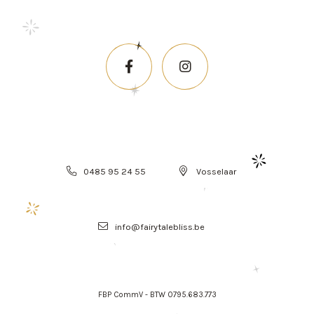
0485 95 24 55
Vosselaar
info@fairytalebliss.be
FBP CommV - BTW 0795.683.773